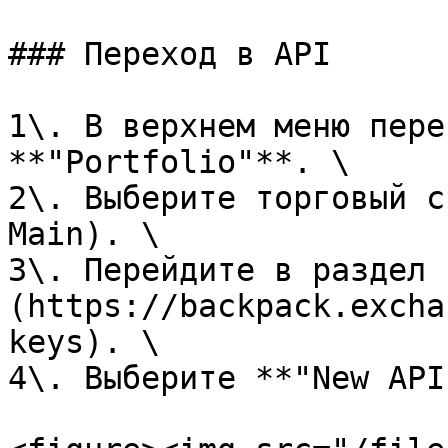
### Переход в API

1\. В верхнем меню пере
**"Portfolio"**. \

2\. Выберите торговый с
Main). \

3\. Перейдите в раздел 
(https://backpack.excha
keys). \

4\. Выберите **"New API