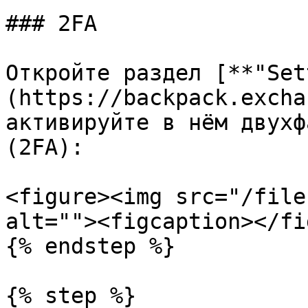
### 2FA

Откройте раздел [**"Set
(https://backpack.excha
активируйте в нём двухф
(2FA):

<figure><img src="/file
alt=""><figcaption></fi
{% endstep %}

{% step %}
