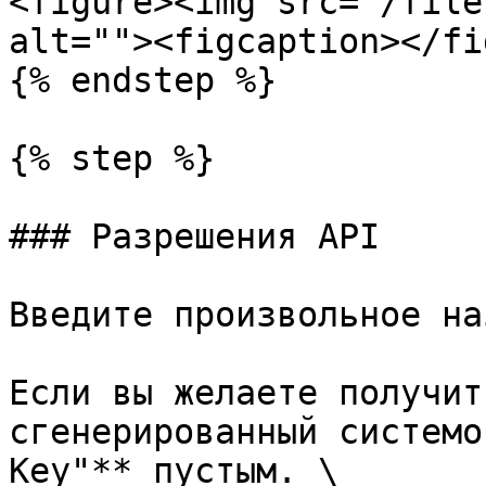
<figure><img src="/file
alt=""><figcaption></fi
{% endstep %}

{% step %}

### Разрешения API

Введите произвольное на
Если вы желаете получит
сгенерированный системо
Key"** пустым. \
