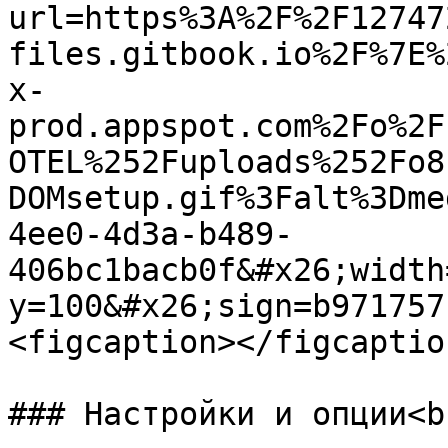
url=https%3A%2F%2F12747
files.gitbook.io%2F%7E%
x-
prod.appspot.com%2Fo%2F
OTEL%252Fuploads%252Fo8
DOMsetup.gif%3Falt%3Dme
4ee0-4d3a-b489-
406bc1bacb0f&#x26;width
y=100&#x26;sign=b971757
<figcaption></figcaptio
### Настройки и опции<br