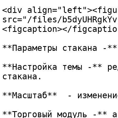
<div align="left"><figu
src="/files/b5dyUHRgkYv
<figcaption></figcaptio
**Параметры стакана -**
**Настройка темы -** ре
стакана.

**Масштаб**  - изменени
**Торговый модуль -** а