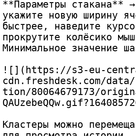
**Параметры стакана** →
укажите новую ширину яч
быстрее, наведите курсо
прокрутите колёсико мыш
Минимальное значение ша
![](https://s3-eu-centr
cdn.freshdesk.com/data/
tion/80064679173/origin
QAUzebeQQw.gif?164085720
Кластеры можно перемеща
для просмотра истории. 