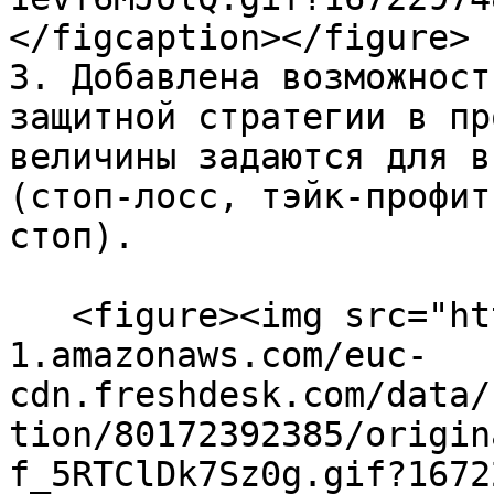
</figcaption></figure>

3. Добавлена возможност
защитной стратегии в пр
величины задаются для в
(стоп-лосс, тэйк-профит
стоп).

   <figure><img src="https://s3-eu-central-
1.amazonaws.com/euc-
cdn.freshdesk.com/data/
tion/80172392385/origin
f_5RTClDk7Sz0g.gif?1672