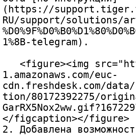
(https://support.tiger.
RU/support/solutions/ar
%D0%9F%D0%B0%D1%80%D0%B
1%8B-telegram).

   <figure><img src="https://s3-eu-central-
1.amazonaws.com/euc-
cdn.freshdesk.com/data/
tion/80172392275/origin
GarRX5Nox2ww.gif?167229
</figcaption></figure>

2. Добавлена возможност