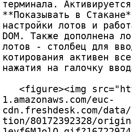
терминала. Активируется
**Показывать в Стакане*
настройки лотов и работ
DOM. Также дополнена ло
лотов - столбец для вво
котирования активен все
нажатия на галочку ввод
   <figure><img src="https://s3-eu-central-
1.amazonaws.com/euc-
cdn.freshdesk.com/data/
tion/80172392328/origin
1evf6MJolQ.gif?16722974